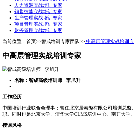
人力资源实战培训专家
销售技能实战培训专家
生产管理实战培训专家
项目管理实战培训专家
财务管理实战培训专家
当前位置：首页>>智成培训专家团队>>
中高层管理实战培训专
中高层管理实战培训专家
名称：智成高级培训师 - 李旭升
工作经历
中国培训行业联合会理事；曾任北京居泰隆有限公司培训总监
职。同时也是北京大学、清华大学CLMS培训中心、南开大学
授课风格