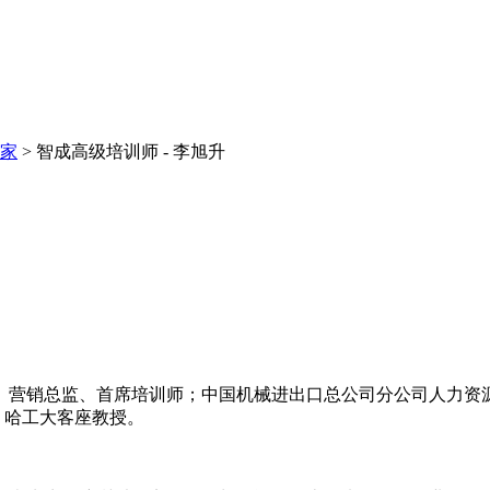
家
> 智成高级培训师 - 李旭升
、营销总监、首席培训师；中国机械进出口总公司分公司人力资
、哈工大客座教授。